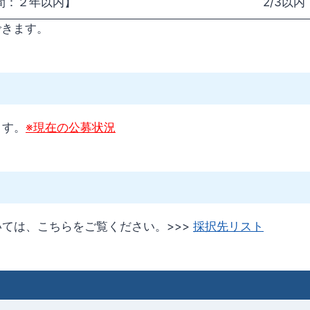
間：２年以内】
2/3以内
できます。
ます。
※現在の公募状況
ては、こちらをご覧ください。>>>
採択先リスト