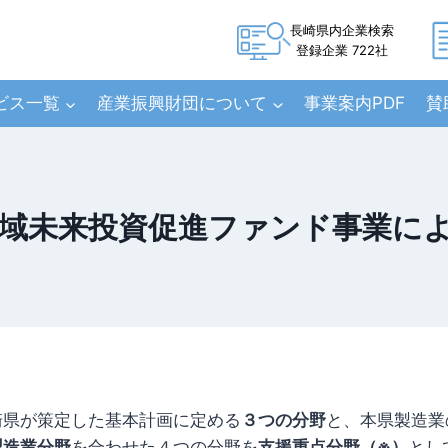
長崎県内企業検索
登録企業 722社
ビス一覧
産業振興財団について
事業案内PDF
賛
域未来投資促進ファンド事業に
崎県が策定した基本計画に定める
３つの分野
と、本県製造業
製造業分野
を合わせた４つの分野を
支援重点分野（※）
とし