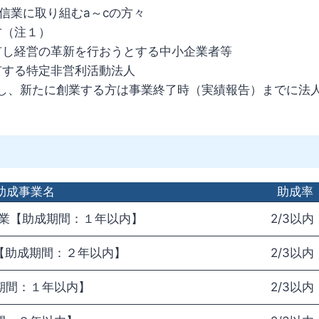
通信業に取り組むa～cの方々
方（注１）
有し経営の革新を行おうとする中小企業者等
有する特定非営利活動法人
とし、新たに創業する方は事業終了時（実績報告）までに法
助成事業名
助成率
事業【助成期間：１年以内】
2/3以内
【助成期間：２年以内】
2/3以内
期間：１年以内】
2/3以内