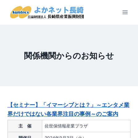
内
容
を
ス
キ
ッ
プ
関係機関からのお知らせ
【セミナー】「イマーシブとは？」～エンタメ業
界だけではない各業界注目の事例～のご案内
主 催
佐世保情報産業プラザ
開催日
2024年9月3日（火）