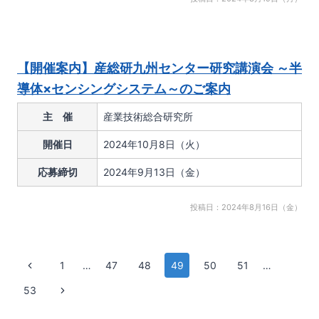
【開催案内】産総研九州センター研究講演会 ～半
導体×センシングシステム～のご案内
主 催
産業技術総合研究所
開催日
2024年10月8日（火）
応募締切
2024年9月13日（金）
投稿日：2024年8月16日（金）
ペ
前
1
…
47
48
49
50
51
…
の
53
次
ー
ペ
の