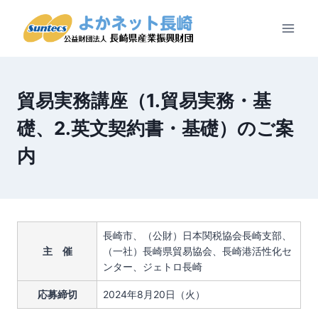
内
容
を
ス
キ
ッ
貿易実務講座（1.貿易実務・基
プ
礎、2.英文契約書・基礎）のご案
内
長崎市、（公財）日本関税協会長崎支部、
主 催
（一社）長崎県貿易協会、長崎港活性化セ
ンター、ジェトロ長崎
応募締切
2024年8月20日（火）