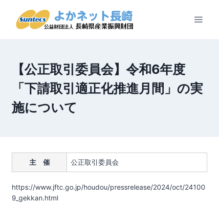
内
容
を
ス
キ
ッ
【公正取引委員会】令和6年度
プ
「下請取引適正化推進月間」の実
施について
主 催
公正取引委員会
https://www.jftc.go.jp/houdou/pressrelease/2024/oct/24100
9_gekkan.html