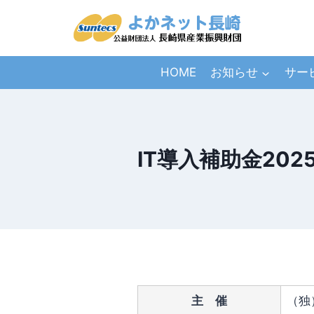
内
容
を
ス
HOME
お知らせ
サー
キ
ッ
プ
IT導入補助金20
主 催
（独