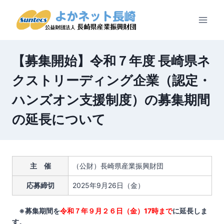
内
容
を
ス
キ
【募集開始】令和７年度 長崎県ネ
ッ
プ
クストリーディング企業（認定・
ハンズオン支援制度）の募集期間
の延長について
主 催
（公財）長崎県産業振興財団
応募締切
2025年9月26日（金）
※募集期間を
令和７年９月２６日（金）17時まで
に延長しま
す。