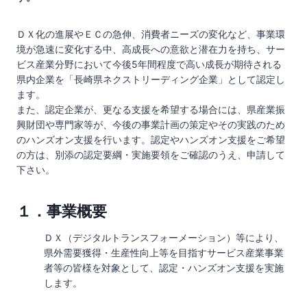
ＤＸ化の進展やＥＣの急伸、消費者ニーズの変化など、事業環
境が急速に変化する中、高成長への意欲と潜在力を持ち、サー
ビス産業分野において今後5年間程度で高い成長が期待される
県内企業を「長崎県ネクストリーディング企業」として認定し
ます。
また、認定企業が、更なる支援を希望する場合には、県産業振
興財団や専門家等が、今後の事業計画の策定やその実践のため
のハンズオン支援を行います。認定やハンズオン支援をご希望
の方は、別添の認定要綱・実施要領をご確認のうえ、申請して
下さい。
１．事業概要
ＤＸ（デジタルトランスフォーメーション）等により、
県外需要獲得・生産性向上等を目指すサービス産業事業
者等の皆様を対象として、認定・ハンズオン支援を実施
します。